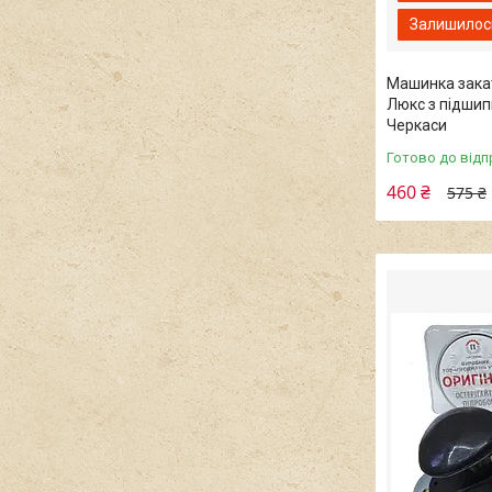
Залишилось
Машинка зака
Люкс з підши
Черкаси
Готово до відп
460 ₴
575 ₴