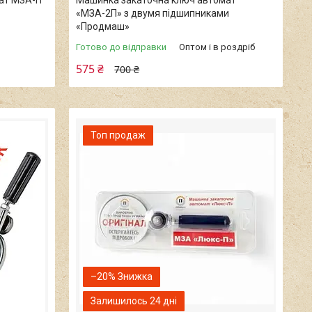
ат МЗА-П
Машинка закаточна ключ автомат
«МЗА-2П» з двумя підшипниками
«Продмаш»
Готово до відправки
Оптом і в роздріб
575 ₴
700 ₴
Топ продаж
–20%
Залишилось 24 дні