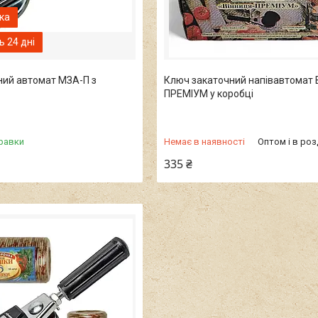
 24 дні
ний автомат МЗА-П з
Ключ закаточний напівавтомат 
ПРЕМІУМ у коробці
равки
Немає в наявності
Оптом і в роз
335 ₴