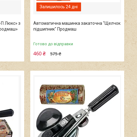
Залишилось 24 дні
П Люкс» з
Автоматична машинка закаточна "Щелчок
Продмаш»
підшипник" Продмаш
Готово до відправки
460 ₴
575 ₴