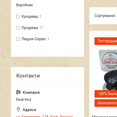
Виробник
Кредмаш
1
Продмаш
11
Півдня-Сервіс
1
Топ прода
–20%
Real-Hoz
Залишилось
ул. Березнева, 12А, Київ, Україна