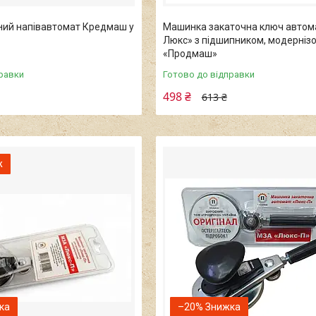
ний напівавтомат Кредмаш у
Машинка закаточна ключ автом
Люкс» з підшипником, модерніз
«Продмаш»
равки
Готово до відправки
498 ₴
613 ₴
ж
–20%