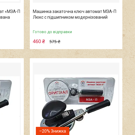
ат «МЗА-П
Машинка закаточна ключ автомат МЗА-П
ована
Люкс с підшипником модернізований
Готово до відправки
460 ₴
575 ₴
–20%