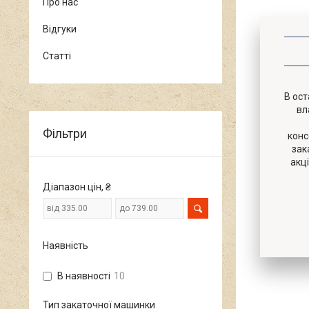
Про нас
Відгуки
Статті
В ост
вл
Фільтри
конс
зак
акц
Діапазон цін, ₴
Наявність
В наявності
10
Тип закаточної машинки