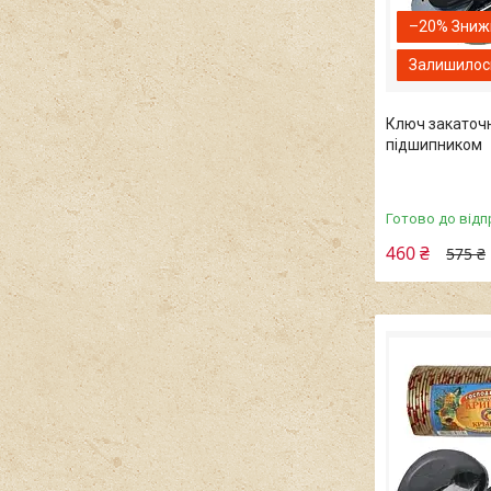
–20%
Залишилось
Ключ закаточ
підшипником
Готово до відп
460 ₴
575 ₴