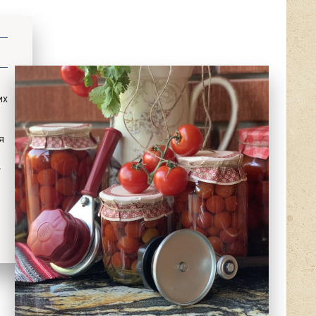
их
я
.