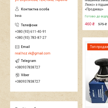
Машинка зака
Люкс» з підши
«Продмаш»
Інна
Готово до відп
460 ₴
575 ₴
+380 (93) 611-40-91
+380 (93) 783-87-27
Топ прода
real.hoz.vk@gmail.com
+380937838727
+380937838727