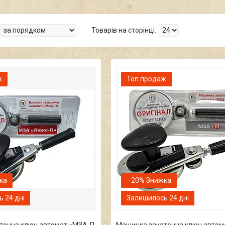
ж
Топ продаж
–20%
 24 дні
Залишилось 24 дні