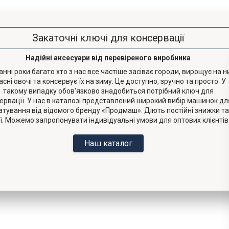
Закаточні ключі для консервації
Надійні аксесуари від перевіреного виробника
анні роки багато хто з нас все частіше засіває городи, вирощує на н
асні овочі та консервує їх на зиму. Це доступно, зручно та просто. У
такому випадку обов'язково знадобиться потрібний ключ для
ервації. У нас в каталозі представлений широкий вибір машинок дл
атування від відомого бренду «Продмаш». Діють постійні знижки та
ії. Можемо запропонувати індивідуальні умови для оптових клієнтів
Наш каталог