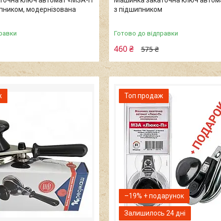
точна ключ автомат «МЗА-П
Машинка закаточна ключ автом
пником, модернізована
з підшипником
равки
Готово до відправки
460 ₴
575 ₴
ж
Топ продаж
–19%
Залишилось 24 дні