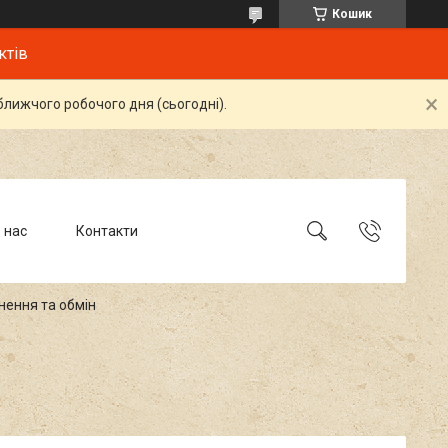
Кошик
ктів
ближчого робочого дня (сьогодні).
 нас
Контакти
нення та обмін