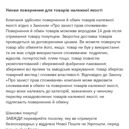
Умови повернення для товарів належної якості
Компанія здійснює повернення й обмін товарів належної 
якості згідно з Законом «Про захист прав споживачів». 
Повернення й обмін товарів можливе впродовж 14 днів після 
отримання товару покупцем. Зворотна доставка товарів 
проводиться за договореними цінами. Ви можете повернути 
товар або обміняти його, якщо: товар не був у використанні 
та не має слідів використання споживачем: подряпин, 
відколів, потертостей, плям тощо; товар повністю 
укомплектований і збережений фабричне паковання; 
збережені всі ярлики та заводське маркування; товар зберігає 
товарний вигляд і споживчі властивості. Відповідно до Закону 
«Про захист прав споживачів» компанія може відмовити 
споживачеві в обміні та поверненні товарів належної якості, 
якщо вони належать до категорій, зазначених у чинному 
переліку незадоволених товарів належної якості, не 
підлягають поверненню й обміну.

Шановні покупці!

ЗАВЖДИ перевіряйте посилку, яку ви отримуєте 
безпосередньо у відділені Нової Пошти чи Укрпошти, перед 