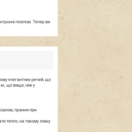
ктронні платежі. Тепер ви
ьому елегантних речей, що
м., що вище, ніж у
ріалом, прання при
гати тепло, на такому ліжку