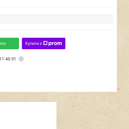
ити
Купити з
611-40-91