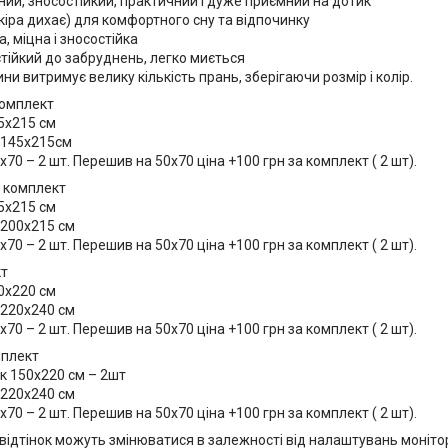
ний, зносостійкий, практичний і дуже приємний на дотик
іра дихає) для комфортного сну та відпочинку
а, міцна і зносостійка
тійкий до забруднень, легко миється
ни витримує велику кількість прань, зберігаючи розмір і колір.
комплект
5х215 см
 145х215см
70 – 2 шт. Перешив на 50х70 ціна +100 грн за комплект ( 2 шт).
 комплект
5х215 см
200х215 см
70 – 2 шт. Перешив на 50х70 ціна +100 грн за комплект ( 2 шт).
кт
0х220 см
220х240 см
70 – 2 шт. Перешив на 50х70 ціна +100 грн за комплект ( 2 шт).
мплект
 150х220 см – 2шт
220х240 см
70 – 2 шт. Перешив на 50х70 ціна +100 грн за комплект ( 2 шт).
і відтінок можуть змінюватися в залежності від налаштувань монітор