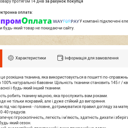
товару протягом 14 днів
за рахунок покупця
У компанії підключені еле
и будь-який товар не покидаючи сайту.
Характеристики
Інформація для замовлення
- це розкішна тканина, яка використовується в пошитті по-справжн
 100% натуральної бавовни. Щільність тканини становить 145 г / кв.
асної і будь-який інший тканини.
ість робить тканину міцною, яка прослужить вам роками.
де не тільки яскравий, але і дуже стійкий до вигоряння.
є під час прання - головне, дотримуватися правил догляду за мате
0-40 градусів.
печує гігроскопічність, легкість і м'якість, здатність дихати і збері
будь-який сезон.