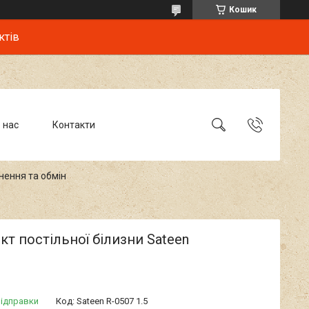
Кошик
ктів
 нас
Контакти
нення та обмін
т постільної білизни Sateen
відправки
Код:
Sateen R-0507 1.5