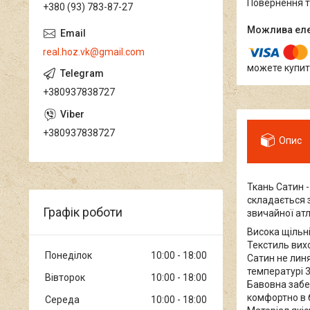
повернення 
+380 (93) 783-87-27
real.hoz.vk@gmail.com
можете купит
+380937838727
+380937838727
Опис
Ткань Сатин 
складається з
Графік роботи
звичайної атл
Висока щільн
Текстиль вихо
Понеділок
10:00
18:00
Сатин не линя
температурі 3
Вівторок
10:00
18:00
Бавовна забез
комфортно в 
Середа
10:00
18:00