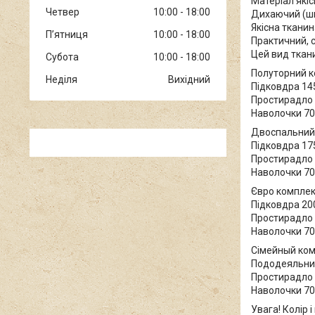
Матеріал якіс
Четвер
10:00
18:00
Дихаючий (шк
Якісна тканин
Пʼятниця
10:00
18:00
Практичний, с
Цей вид ткани
Субота
10:00
18:00
Полуторний 
Неділя
Вихідний
Підковдра 14
Простирадло
Наволочки 70х
Двоспальний
Підковдра 17
Простирадло 
Наволочки 70х
Євро компле
Підковдра 20
Простирадло 
Наволочки 70х
Сімейный ко
Пододеяльник
Простирадло 
Наволочки 70х
Увага! Колір 