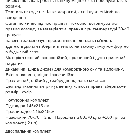
Висока щільність робить тканину міцною, яка прослужить вам
роками.
Текстиль виходе не тільки яскравий, але і дуже стійкий до
вигоряння.
Сатин не линяє під час прання - головне, дотримуватися
правил догляду за матеріалом, прання при температурі 30-40
градусів.
Бавовна забезпечує гігроскопічність, легкість і м'якість,
здатність дихати і зберігати тепло, на такому ліжку комфортно
в будь-який сезон.
Матеріал якісний, зносостійкий, практичний і дуже приємний
на дотик
Дихаючий (шкіра дихає) для комфортного сну та відпочинку
Якісна тканина, міцна і зносостійка
Практичний, стійкий до забруднень, легко миється
Цей вид тканини витримує велику кількість прань, зберігаючи
розмір і колір.
Полуторний комплект
Підковдра 145х215 см
Простирадло 145х215см
Наволочки 70х70 – 2 шт. Перешив на 50х70 ціна +100 грн за
комплект ( 2 шт).
Двоспальний комплект