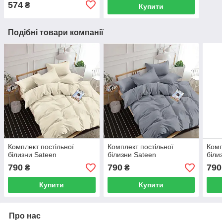
574
₴
Купити
Подібні товари компанії
Комплект постільної
Комплект постільної
Комп
білизни Sateen
білизни Sateen
біли
790
790
790
₴
₴
Купити
Купити
Про нас